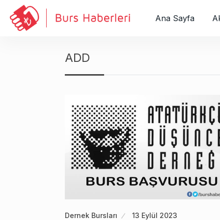
S
k
Ana Sayfa
Ak
i
p
t
ADD
o
c
o
n
t
e
n
t
Dernek Bursları
13 Eylül 2023