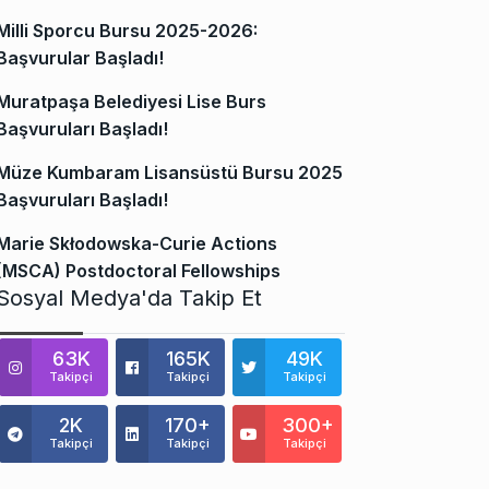
Milli Sporcu Bursu 2025-2026:
Başvurular Başladı!
Muratpaşa Belediyesi Lise Burs
Başvuruları Başladı!
Müze Kumbaram Lisansüstü Bursu 2025
Başvuruları Başladı!
Marie Skłodowska-Curie Actions
(MSCA) Postdoctoral Fellowships
Sosyal Medya'da Takip Et
63K
165K
49K
Takipçi
Takipçi
Takipçi
2K
170+
300+
Takipçi
Takipçi
Takipçi