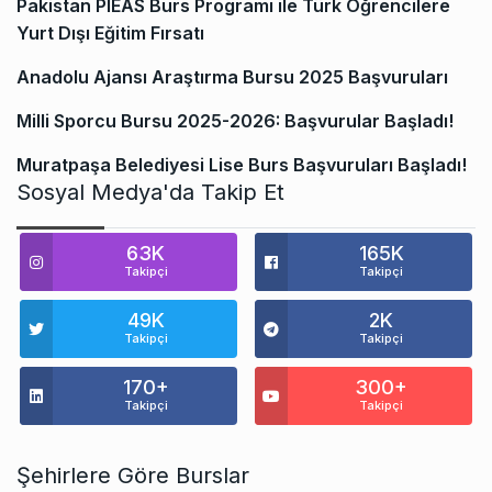
Pakistan PIEAS Burs Programı ile Türk Öğrencilere
Yurt Dışı Eğitim Fırsatı
Anadolu Ajansı Araştırma Bursu 2025 Başvuruları
Milli Sporcu Bursu 2025-2026: Başvurular Başladı!
Muratpaşa Belediyesi Lise Burs Başvuruları Başladı!
Sosyal Medya'da Takip Et
63K
165K
Takipçi
Takipçi
49K
2K
Takipçi
Takipçi
170+
300+
Takipçi
Takipçi
Şehirlere Göre Burslar