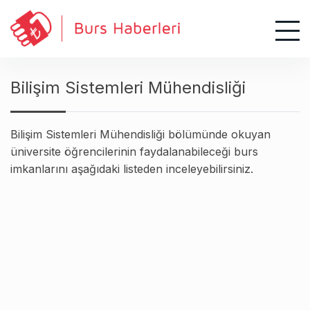
S
k
i
p
t
Bilişim Sistemleri Mühendisliği
o
c
o
Bilişim Sistemleri Mühendisliği bölümünde okuyan
n
üniversite öğrencilerinin faydalanabileceği burs
t
imkanlarını aşağıdaki listeden inceleyebilirsiniz.
e
n
t