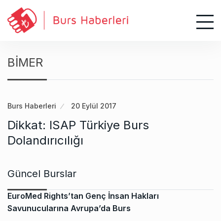
S
k
i
p
t
BİMER
o
c
o
n
Burs Haberleri
20 Eylül 2017
t
Dikkat: ISAP Türkiye Burs
e
Dolandırıcılığı
n
t
Güncel Burslar
EuroMed Rights’tan Genç İnsan Hakları
Savunucularına Avrupa’da Burs