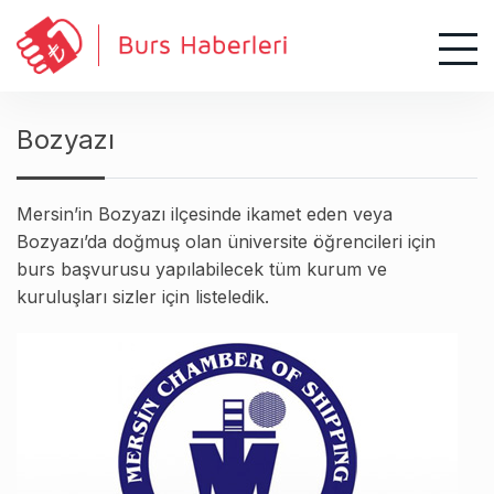
S
k
i
p
t
Bozyazı
o
c
o
Mersin’in Bozyazı ilçesinde ikamet eden veya
n
Bozyazı’da doğmuş olan üniversite öğrencileri için
t
burs başvurusu yapılabilecek tüm kurum ve
e
kuruluşları sizler için listeledik.
n
t