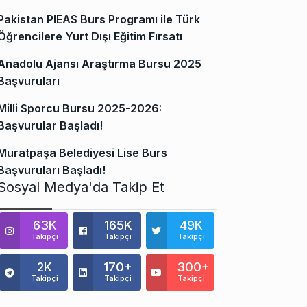
Pakistan PIEAS Burs Programı ile Türk
Öğrencilere Yurt Dışı Eğitim Fırsatı
Anadolu Ajansı Araştırma Bursu 2025
Başvuruları
Milli Sporcu Bursu 2025-2026:
Başvurular Başladı!
Muratpaşa Belediyesi Lise Burs
Başvuruları Başladı!
Sosyal Medya'da Takip Et
63K
165K
49K
Takipçi
Takipçi
Takipçi
2K
170+
300+
Takipçi
Takipçi
Takipçi