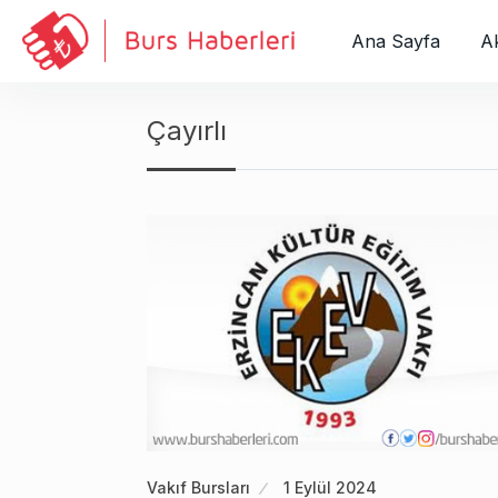
S
k
Ana Sayfa
Ak
i
p
t
Çayırlı
o
c
o
n
t
e
n
t
Vakıf Bursları
1 Eylül 2024