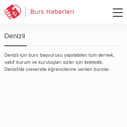
S
k
i
p
t
Denizli
o
c
o
Denizli için burs başvurusu yapılabilen tüm dernek,
n
vakıf kurum ve kuruluşları sizler için listeledik.
t
Denizli’de üniversite öğrencilerine verilen burslar.
e
n
t