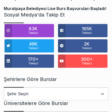
Muratpaşa Belediyesi Lise Burs Başvuruları Başladı!
Sosyal Medya'da Takip Et
63K
165K
Takipçi
Takipçi
49K
2K
Takipçi
Takipçi
170+
300+
Takipçi
Takipçi
Şehirlere Göre Burslar
Üniversitelere Göre Burslar