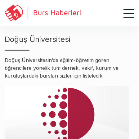
S
k
i
p
t
Doğuş Üniversitesi
o
c
o
Doğuş Üniversitesin’de eğitim-öğretim gören
n
öğrencilere yönelik tüm dernek, vakıf, kurum ve
t
kuruluşlardaki bursları sizler için listeledik.
e
n
t