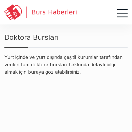
S
k
i
p
t
Doktora Bursları
o
c
o
Yurt içinde ve yurt dışında çeşitli kurumlar tarafından
n
verilen tüm doktora bursları hakkında detaylı bilgi
t
almak için buraya göz atabilirsiniz.
e
n
t