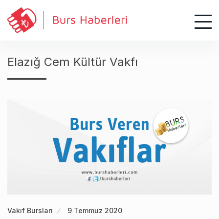
S
k
i
p
t
Elazığ Cem Kültür Vakfı
o
c
o
n
t
e
n
t
Vakıf Bursları
9 Temmuz 2020