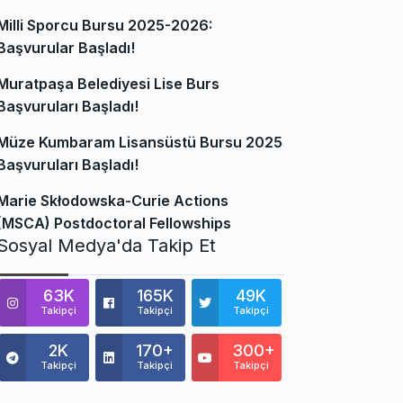
Milli Sporcu Bursu 2025-2026:
Başvurular Başladı!
Muratpaşa Belediyesi Lise Burs
Başvuruları Başladı!
Müze Kumbaram Lisansüstü Bursu 2025
Başvuruları Başladı!
Marie Skłodowska-Curie Actions
(MSCA) Postdoctoral Fellowships
Sosyal Medya'da Takip Et
63K
165K
49K
Takipçi
Takipçi
Takipçi
2K
170+
300+
Takipçi
Takipçi
Takipçi