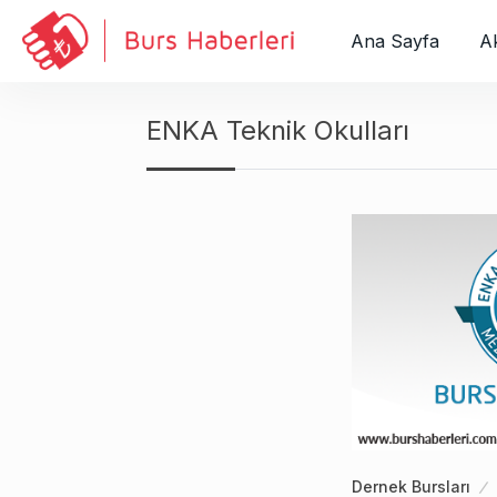
S
k
Ana Sayfa
Ak
i
p
t
ENKA Teknik Okulları
o
c
o
n
t
e
n
t
Dernek Bursları