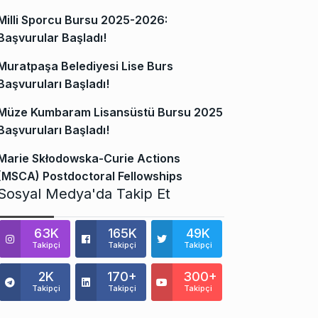
Milli Sporcu Bursu 2025-2026:
Başvurular Başladı!
Muratpaşa Belediyesi Lise Burs
Başvuruları Başladı!
Müze Kumbaram Lisansüstü Bursu 2025
Başvuruları Başladı!
Marie Skłodowska-Curie Actions
(MSCA) Postdoctoral Fellowships
Sosyal Medya'da Takip Et
63K
165K
49K
Takipçi
Takipçi
Takipçi
2K
170+
300+
Takipçi
Takipçi
Takipçi