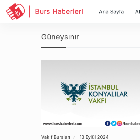
S
k
Ana Sayfa
Ak
i
p
t
Güneysınır
o
c
o
n
t
e
n
t
Vakıf Bursları
13 Eylül 2024