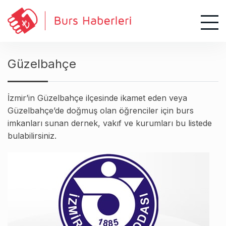
S
k
i
p
t
Güzelbahçe
o
c
o
İzmir’in Güzelbahçe ilçesinde ikamet eden veya
n
Güzelbahçe’de doğmuş olan öğrenciler için burs
t
imkanları sunan dernek, vakıf ve kurumları bu listede
e
bulabilirsiniz.
n
t