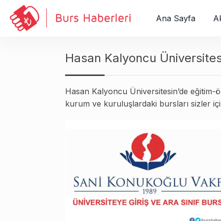
S
k
Ana Sayfa
Ak
i
p
t
Hasan Kalyoncu Üniversites
o
c
Hasan Kalyoncu Üniversitesin’de eğitim-ö
o
kurum ve kuruluşlardaki bursları sizler için
n
t
e
n
t