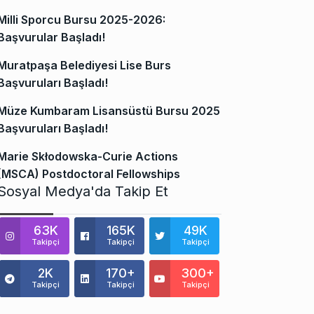
Milli Sporcu Bursu 2025-2026:
Başvurular Başladı!
Muratpaşa Belediyesi Lise Burs
Başvuruları Başladı!
Müze Kumbaram Lisansüstü Bursu 2025
Başvuruları Başladı!
Marie Skłodowska-Curie Actions
(MSCA) Postdoctoral Fellowships
Sosyal Medya'da Takip Et
63K
165K
49K
Takipçi
Takipçi
Takipçi
2K
170+
300+
Takipçi
Takipçi
Takipçi