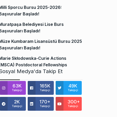
Milli Sporcu Bursu 2025-2026:
Başvurular Başladı!
Muratpaşa Belediyesi Lise Burs
Başvuruları Başladı!
Müze Kumbaram Lisansüstü Bursu 2025
Başvuruları Başladı!
Marie Skłodowska-Curie Actions
(MSCA) Postdoctoral Fellowships
Sosyal Medya'da Takip Et
63K
165K
49K
Takipçi
Takipçi
Takipçi
2K
170+
300+
Takipçi
Takipçi
Takipçi