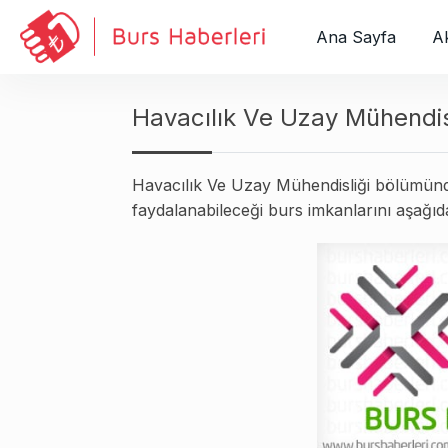
S
k
Ana Sayfa
Ak
i
p
t
Havacılık Ve Uzay Mühendis
o
c
Havacılık Ve Uzay Mühendisliği bölümünd
o
faydalanabileceği burs imkanlarını aşağıdak
n
t
e
n
t