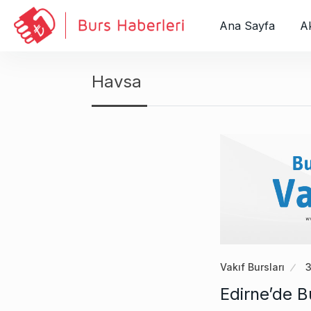
S
k
Ana Sayfa
Ak
i
p
t
Havsa
o
c
o
n
t
e
n
t
Vakıf Bursları
3
Edirne’de B