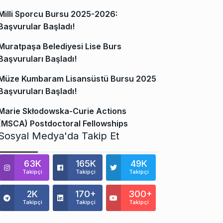
Milli Sporcu Bursu 2025-2026:
Başvurular Başladı!
Muratpaşa Belediyesi Lise Burs
Başvuruları Başladı!
Müze Kumbaram Lisansüstü Bursu 2025
Başvuruları Başladı!
Marie Skłodowska-Curie Actions
(MSCA) Postdoctoral Fellowships
Sosyal Medya'da Takip Et
63K
165K
49K
Takipçi
Takipçi
Takipçi
2K
170+
300+
Takipçi
Takipçi
Takipçi