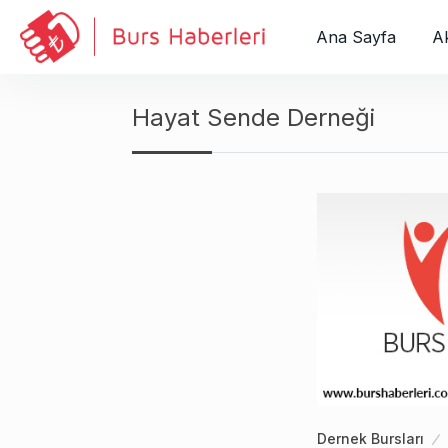
S
k
Ana Sayfa
Ak
i
p
t
Hayat Sende Derneği
o
c
o
n
t
e
n
t
Dernek Bursları