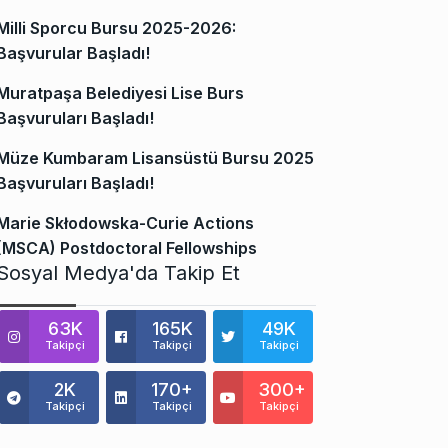
Milli Sporcu Bursu 2025-2026:
Başvurular Başladı!
Muratpaşa Belediyesi Lise Burs
Başvuruları Başladı!
Müze Kumbaram Lisansüstü Bursu 2025
Başvuruları Başladı!
Marie Skłodowska-Curie Actions
(MSCA) Postdoctoral Fellowships
Sosyal Medya'da Takip Et
63K
165K
49K
Takipçi
Takipçi
Takipçi
2K
170+
300+
Takipçi
Takipçi
Takipçi