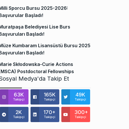
Milli Sporcu Bursu 2025-2026:
Başvurular Başladı!
Muratpaşa Belediyesi Lise Burs
Başvuruları Başladı!
Müze Kumbaram Lisansüstü Bursu 2025
Başvuruları Başladı!
Marie Skłodowska-Curie Actions
(MSCA) Postdoctoral Fellowships
Sosyal Medya'da Takip Et
63K
165K
49K
Takipçi
Takipçi
Takipçi
2K
170+
300+
Takipçi
Takipçi
Takipçi