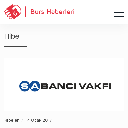
S
k
i
p
t
Hibe
o
c
o
n
t
e
n
t
Hibeler
4 Ocak 2017