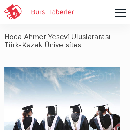
S
k
i
p
t
Hoca Ahmet Yesevi Uluslararası
o
Türk-Kazak Üniversitesi
c
o
n
t
e
n
t