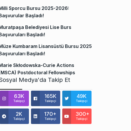
Milli Sporcu Bursu 2025-2026:
Başvurular Başladı!
Muratpaşa Belediyesi Lise Burs
Başvuruları Başladı!
Müze Kumbaram Lisansüstü Bursu 2025
Başvuruları Başladı!
Marie Skłodowska-Curie Actions
(MSCA) Postdoctoral Fellowships
Sosyal Medya'da Takip Et
63K
165K
49K
Takipçi
Takipçi
Takipçi
2K
170+
300+
Takipçi
Takipçi
Takipçi