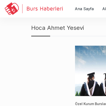
S
k
Ana Sayfa
Ak
i
p
t
Hoca Ahmet Yesevi
o
c
o
n
t
e
n
t
Özel Kurum Burslar