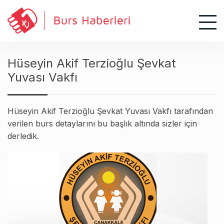
S
k
i
p
t
Hüseyin Akif Terzioğlu Şevkat
o
Yuvası Vakfı
c
o
n
Hüseyin Akif Terzioğlu Şevkat Yuvası Vakfı tarafından
t
verilen burs detaylarını bu başlık altında sizler için
e
derledik.
n
t