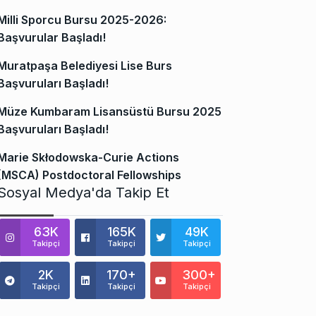
Milli Sporcu Bursu 2025-2026:
Başvurular Başladı!
Muratpaşa Belediyesi Lise Burs
Başvuruları Başladı!
Müze Kumbaram Lisansüstü Bursu 2025
Başvuruları Başladı!
Marie Skłodowska-Curie Actions
(MSCA) Postdoctoral Fellowships
Sosyal Medya'da Takip Et
63K
165K
49K
Takipçi
Takipçi
Takipçi
2K
170+
300+
Takipçi
Takipçi
Takipçi