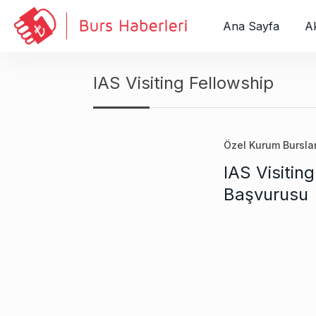
S
k
Ana Sayfa
Ak
i
p
t
IAS Visiting Fellowship
o
c
o
Özel Kurum Burslar
n
t
IAS Visitin
e
Başvurusu
n
t