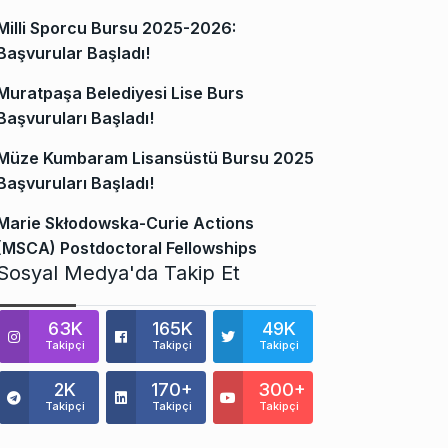
Milli Sporcu Bursu 2025-2026:
Başvurular Başladı!
Muratpaşa Belediyesi Lise Burs
Başvuruları Başladı!
Müze Kumbaram Lisansüstü Bursu 2025
Başvuruları Başladı!
Marie Skłodowska-Curie Actions
(MSCA) Postdoctoral Fellowships
Sosyal Medya'da Takip Et
63K
165K
49K
Takipçi
Takipçi
Takipçi
2K
170+
300+
Takipçi
Takipçi
Takipçi