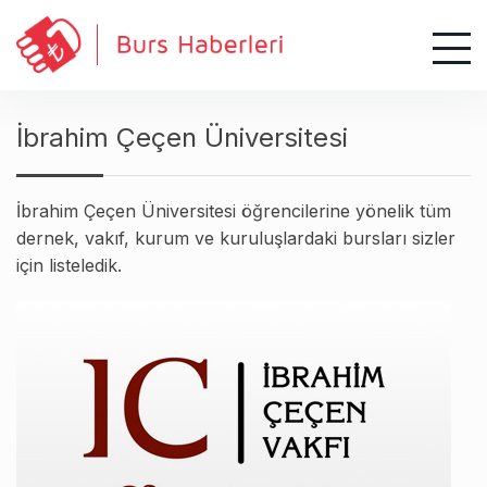
S
k
i
p
t
İbrahim Çeçen Üniversitesi
o
c
o
İbrahim Çeçen Üniversitesi öğrencilerine yönelik tüm
n
dernek, vakıf, kurum ve kuruluşlardaki bursları sizler
t
için listeledik.
e
n
t