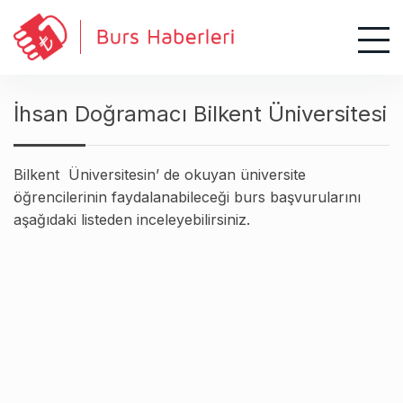
S
k
i
p
t
İhsan Doğramacı Bilkent Üniversitesi
o
c
o
Bilkent Üniversitesin’ de okuyan üniversite
n
öğrencilerinin faydalanabileceği burs başvurularını
t
aşağıdaki listeden inceleyebilirsiniz.
e
n
t