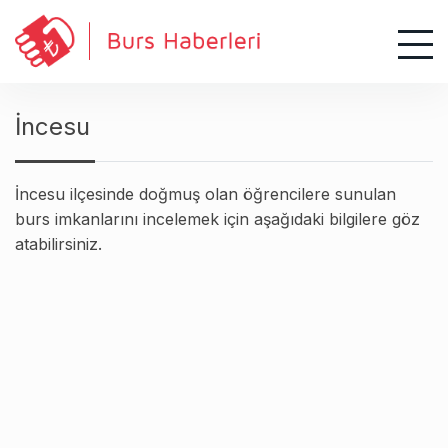
S
k
i
p
t
İncesu
o
c
o
İncesu ilçesinde doğmuş olan öğrencilere sunulan
n
burs imkanlarını incelemek için aşağıdaki bilgilere göz
t
atabilirsiniz.
e
n
t