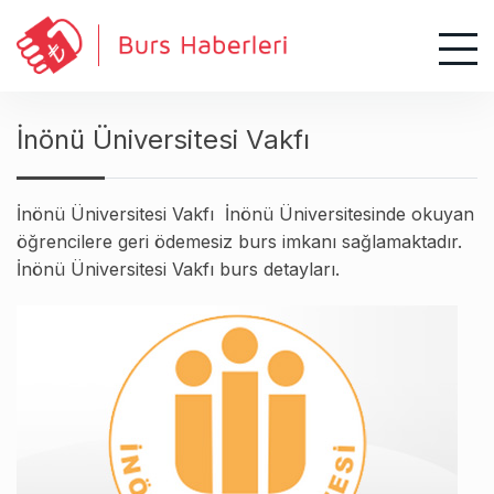
S
k
i
p
t
İnönü Üniversitesi Vakfı
o
c
o
İnönü Üniversitesi Vakfı İnönü Üniversitesinde okuyan
n
öğrencilere geri ödemesiz burs imkanı sağlamaktadır.
t
İnönü Üniversitesi Vakfı burs detayları.
e
n
t