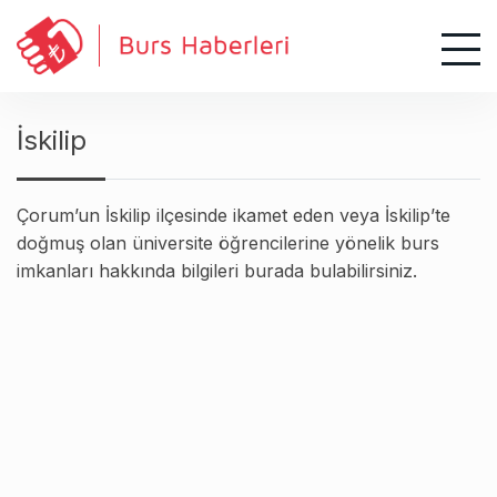
S
k
i
p
t
İskilip
o
c
o
Çorum’un İskilip ilçesinde ikamet eden veya İskilip’te
n
doğmuş olan üniversite öğrencilerine yönelik burs
t
imkanları hakkında bilgileri burada bulabilirsiniz.
e
n
t