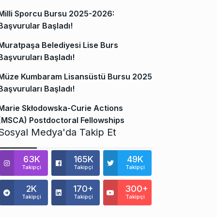
Milli Sporcu Bursu 2025-2026:
Başvurular Başladı!
Muratpaşa Belediyesi Lise Burs
Başvuruları Başladı!
Müze Kumbaram Lisansüstü Bursu 2025
Başvuruları Başladı!
Marie Skłodowska-Curie Actions
(MSCA) Postdoctoral Fellowships
Sosyal Medya'da Takip Et
63K
165K
49K
Takipçi
Takipçi
Takipçi
2K
170+
300+
Takipçi
Takipçi
Takipçi