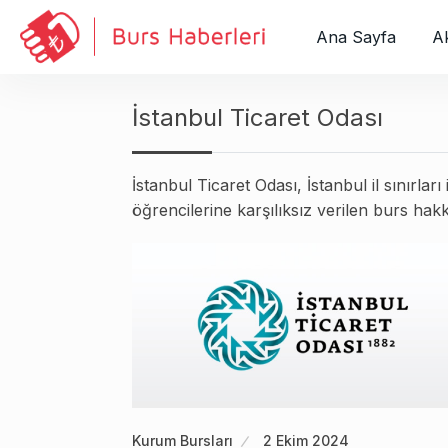
S
k
Ana Sayfa
Ak
i
p
t
İstanbul Ticaret Odası
o
c
İstanbul Ticaret Odası, İstanbul il sınırl
o
öğrencilerine karşılıksız verilen burs ha
n
t
e
n
t
Kurum Bursları
2 Ekim 2024