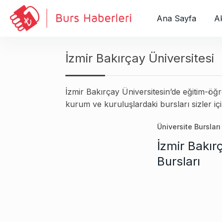
S
k
Ana Sayfa
Ak
i
p
t
İzmir Bakırçay Üniversitesi
o
c
İzmir Bakırçay Üniversitesin’de eğitim-öğ
o
kurum ve kuruluşlardaki bursları sizler için
n
t
Üniversite Bursları
e
n
İzmir Bakır
t
Bursları