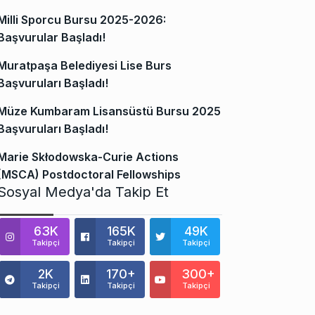
Milli Sporcu Bursu 2025-2026:
Başvurular Başladı!
Muratpaşa Belediyesi Lise Burs
Başvuruları Başladı!
Müze Kumbaram Lisansüstü Bursu 2025
Başvuruları Başladı!
Marie Skłodowska-Curie Actions
(MSCA) Postdoctoral Fellowships
Sosyal Medya'da Takip Et
63K
165K
49K
Takipçi
Takipçi
Takipçi
2K
170+
300+
Takipçi
Takipçi
Takipçi