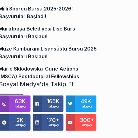
Milli Sporcu Bursu 2025-2026:
Başvurular Başladı!
Muratpaşa Belediyesi Lise Burs
Başvuruları Başladı!
Müze Kumbaram Lisansüstü Bursu 2025
Başvuruları Başladı!
Marie Skłodowska-Curie Actions
(MSCA) Postdoctoral Fellowships
Sosyal Medya'da Takip Et
63K
165K
49K
Takipçi
Takipçi
Takipçi
2K
170+
300+
Takipçi
Takipçi
Takipçi