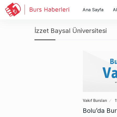
S
k
Ana Sayfa
Ak
i
p
t
İzzet Baysal Üniversitesi
o
c
o
n
t
e
n
t
Vakıf Bursları
Bolu’da Bur