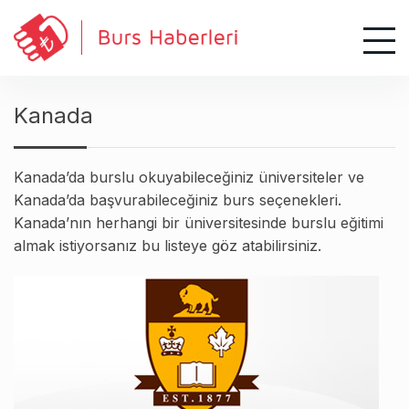
S
k
i
p
t
Kanada
o
c
o
Kanada’da burslu okuyabileceğiniz üniversiteler ve
n
Kanada’da başvurabileceğiniz burs seçenekleri.
t
Kanada’nın herhangi bir üniversitesinde burslu eğitimi
e
almak istiyorsanız bu listeye göz atabilirsiniz.
n
t