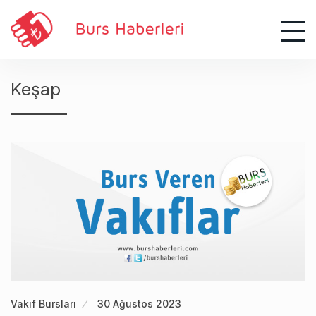
S
k
i
p
t
Keşap
o
c
o
n
t
e
n
t
Vakıf Bursları
30 Ağustos 2023