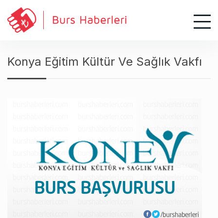
S
k
i
p
t
Konya Eğitim Kültür Ve Sağlık Vakfı
o
c
o
n
t
e
n
t