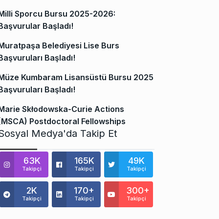
Milli Sporcu Bursu 2025-2026:
Başvurular Başladı!
Muratpaşa Belediyesi Lise Burs
Başvuruları Başladı!
Müze Kumbaram Lisansüstü Bursu 2025
Başvuruları Başladı!
Marie Skłodowska-Curie Actions
(MSCA) Postdoctoral Fellowships
Sosyal Medya'da Takip Et
63K
165K
49K
Takipçi
Takipçi
Takipçi
2K
170+
300+
Takipçi
Takipçi
Takipçi