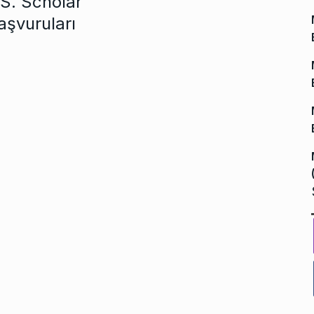
.S. Scholar
aşvuruları