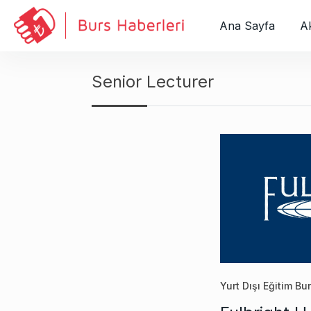
S
k
Ana Sayfa
Ak
i
p
t
Senior Lecturer
o
c
o
n
t
e
n
t
Yurt Dışı Eğitim Bur