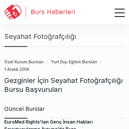
S
k
i
p
t
Seyahat Fotoğrafçılığı
o
c
o
n
Özel Kurum Bursları
Yurt Dışı Eğitim Bursları
t
1 Aralık 2016
e
Gezginler İçin Seyahat Fotoğrafçılığı
n
Bursu Başvuruları
t
Güncel Burslar
EuroMed Rights’tan Genç İnsan Hakları