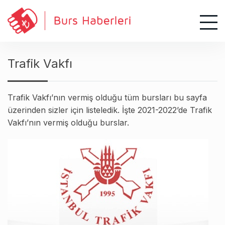
S
k
i
p
t
Trafik Vakfı
o
c
o
Trafik Vakfı’nın vermiş olduğu tüm bursları bu sayfa
n
üzerinden sizler için listeledik. İşte 2021-2022’de Trafik
t
Vakfı’nın vermiş olduğu burslar.
e
n
t