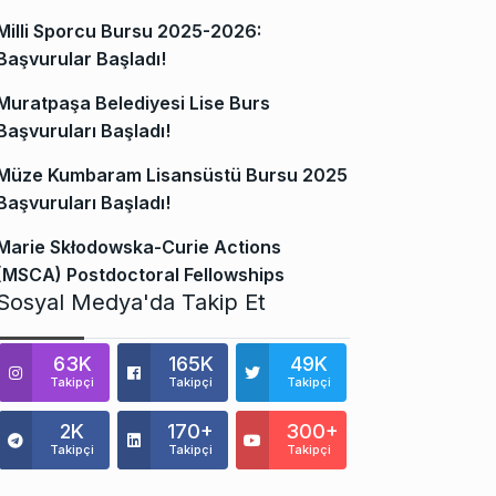
Milli Sporcu Bursu 2025-2026:
Başvurular Başladı!
Muratpaşa Belediyesi Lise Burs
Başvuruları Başladı!
Müze Kumbaram Lisansüstü Bursu 2025
Başvuruları Başladı!
Marie Skłodowska-Curie Actions
(MSCA) Postdoctoral Fellowships
Sosyal Medya'da Takip Et
63K
165K
49K
Takipçi
Takipçi
Takipçi
2K
170+
300+
Takipçi
Takipçi
Takipçi