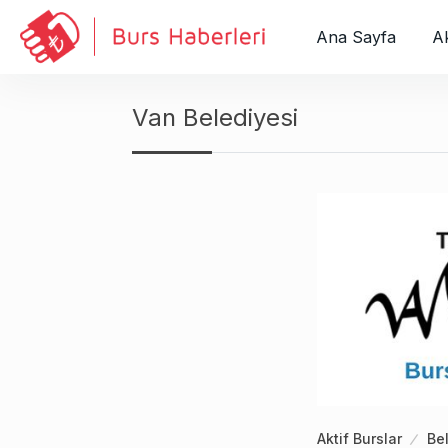
S
k
Ana Sayfa
Ak
i
p
t
Van Belediyesi
o
c
o
n
t
e
n
t
Aktif Burslar
Bel