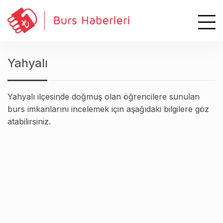
S
k
i
p
t
Yahyalı
o
c
o
Yahyalı ilçesinde doğmuş olan öğrencilere sunulan
n
burs imkanlarını incelemek için aşağıdaki bilgilere göz
t
atabilirsiniz.
e
n
t