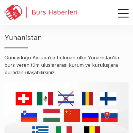
S
k
i
p
t
Yunanistan
o
c
o
Güneydoğu Avrupa’da bulunan ülke Yunanistan’da
n
burs veren tüm uluslararası kurum ve kuruluşlara
t
buradan ulaşabilirsiniz.
e
n
t