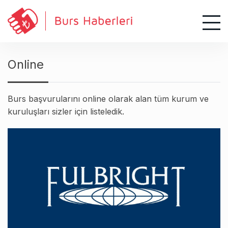
S
k
i
p
t
Online
o
c
o
Burs başvurularını online olarak alan tüm kurum ve
n
kuruluşları sizler için listeledik.
t
e
n
t